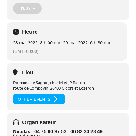
contacter Jean-Pierre Baillon sur
Telegram
au 07 71 69 36 76.
PLUS
Les repas, végétariens, du samedi soir et du dimanche midi,
ainsi que le petit-déjeuner du dimanche matin seront
partagés avec ce que chacun aura amené.
Important : il est possible venir participer pour un moment,
Heure
une méditation,…
28 mai 2022
18 h 00 min
-
29 mai 2022
16 h 30 min
Pour information, un WE du même type sera organisé à La
Source à Chabeuil, les 25 et 26 juin prochains.
(GMT+00:00)
Lieu
Domaine de Sagnol, chez M et JP Baillon
route de Combovin, 26400 Gigors et Lozeron
OTHER EVENTS
Organisateur
Nicolas : 04 75 60 97 53 - 06 82 34 28 49
(what'sapp) -