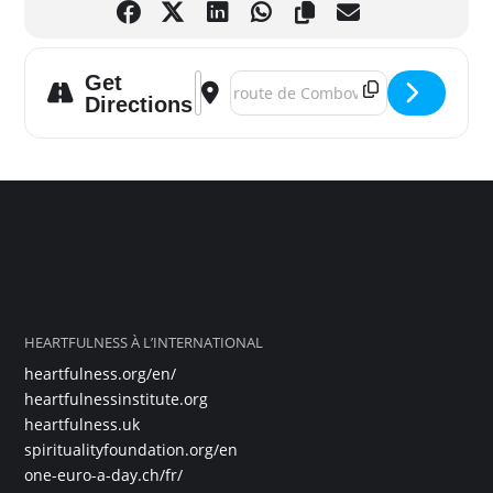
Get
Address - SAGNOL (26) – WEEK-END DE 
Destination Address - SAGNOL (26
Directions
HEARTFULNESS À L’INTERNATIONAL
heartfulness.org/en/
heartfulnessinstitute.org
heartfulness.uk
spiritualityfoundation.org/en
one-euro-a-day.ch/fr/