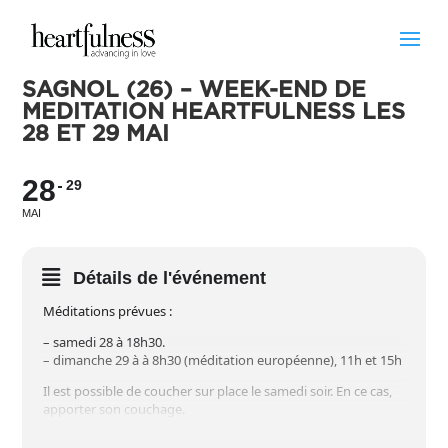
SAGNOL (26) – WEEK-END DE
MEDITATION HEARTFULNESS LES
28 ET 29 MAI
28
29
MAI
Détails de l'événement
Méditations prévues :
– samedi 28 à 18h30.
– dimanche 29 à à 8h30 (méditation européenne), 11h et 15h
Il est possible de coucher sur place le samedi soir. En ce cas,
apporter son couchage.
Pour les précisions sur les conditions matérielles de l’accueil,