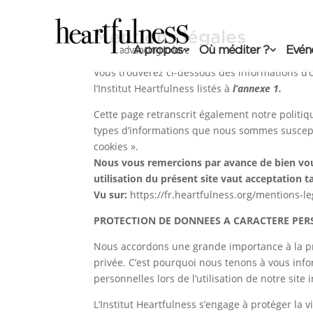
Mentions légales
A propos
Où méditer ?
Evén
Vous trouverez ci-dessous des informations d’or
l’Institut Heartfulness listés à
l’annexe 1.
Cette page retranscrit également notre politiq
types d’informations que nous sommes susceptibl
cookies ».
Nous vous remercions par avance de bien voul
utilisation du présent site vaut acceptation t
Vu sur:
https://fr.heartfulness.org/mentions-le
PROTECTION DE DONNEES A CARACTERE PE
Nous accordons une grande importance à la pr
privée. C’est pourquoi nous tenons à vous infor
personnelles lors de l’utilisation de notre site 
L’Institut Heartfulness s’engage à protéger la v