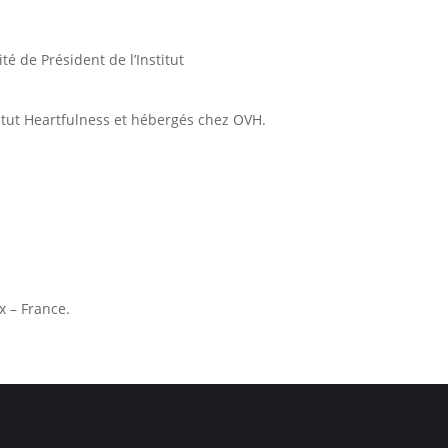
é de Président de l’Institut
stitut Heartfulness et hébergés chez OVH.
x – France.