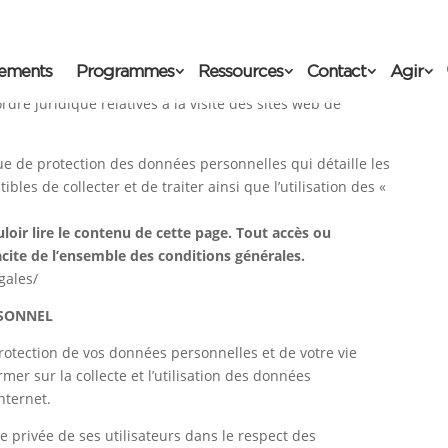
ements
Programmes
Ressources
Contact
Agir
dre juridique relatives à la visite des sites web de
ue de protection des données personnelles qui détaille les
es de collecter et de traiter ainsi que l’utilisation des «
oir lire le contenu de cette page. Tout accès ou
acite de l’ensemble des conditions générales.
gales/
RSONNEL
otection de vos données personnelles et de votre vie
mer sur la collecte et l’utilisation des données
internet.
ie privée de ses utilisateurs dans le respect des