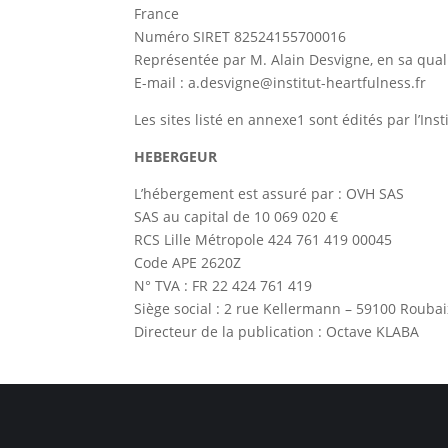
France
Numéro SIRET 82524155700016
Représentée par M. Alain Desvigne, en sa qualit
E-mail : a.desvigne@institut-heartfulness.fr
Les sites listé en annexe1 sont édités par l’In
HEBERGEUR
L’hébergement est assuré par : OVH SAS
SAS au capital de 10 069 020 €
RCS Lille Métropole 424 761 419 00045
Code APE 2620Z
N° TVA : FR 22 424 761 419
Siège social : 2 rue Kellermann – 59100 Roubai
Directeur de la publication : Octave KLABA