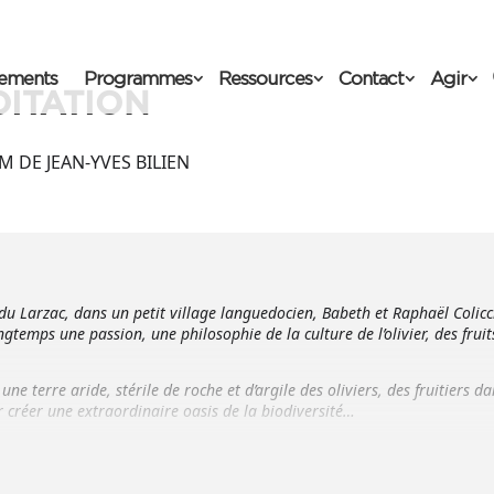
ements
Programmes
Ressources
Contact
Agir
DITATION
M DE JEAN-YVES BILIEN
du Larzac, dans un petit village languedocien, Babeth et Raphaël Colicc
gtemps une passion, une philosophie de la culture de l’olivier, des fruit
une terre aride, stérile de roche et d’argile des oliviers, des fruitiers da
 créer une extraordinaire oasis de la biodiversité…
 sur le respect de l’être et de l’environnement qui sert d’écrin aux a