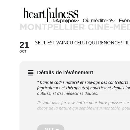
A propos
Où méditer ?
Evén
MONTPELLIER CINÉ-MÉ
SEUL EST VAINCU CELUI QUI RENONCE ! FIL
21
OCT
Détails de l'événement
“
Dans le cadre naturel et sauvage des contreforts 
(agriculteurs et thérapeutes) nourrissent depuis lon
oubliés, et des médecines douces.
Ils vont avec force se battre pour faire pousser sur 
chaos de la nature qui semble insurmontable, pour
Dans une démarche de développement durable, fondée
et plantes qu’ils essaiment sur leurs terres.”
PLUS