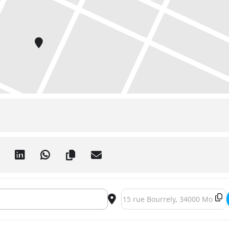
-Méditation []
Destination Address - MONTPEL