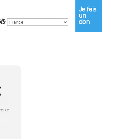
Je fais
un
don
i
s
ns ce
rbres