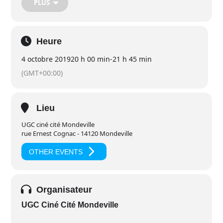
PLUS
Heartfulness proposée par l’Institut Heartfulness.
Tarifs : 11€ la place. 6,80€ pour les moins de 26 ans et
étudiants.
Heure
La méditation Heartfulness est toujours gratuite et conduite
par des bénévoles.
4 octobre 2019
20 h 00 min
-
21 h 45 min
(GMT+00:00)
Lieu
UGC ciné cité Mondeville
rue Ernest Cognac - 14120 Mondeville
OTHER EVENTS
Organisateur
UGC Ciné Cité Mondeville