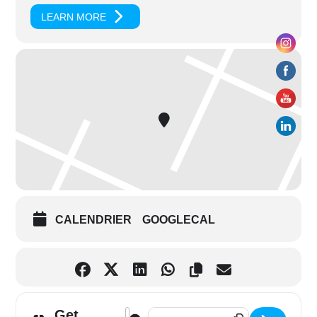
LEARN MORE
CALENDRIER
GOOGLECAL
Get
Address - Mondeville (14) – Ciné-Méditat
Destination Address - Mondeville (1