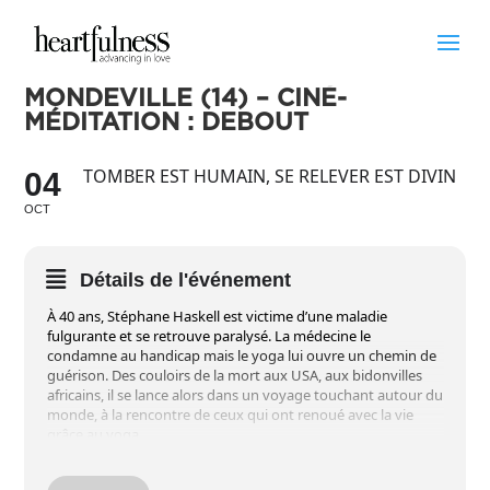
MONDEVILLE (14) – CINÉ-
MÉDITATION : DEBOUT
TOMBER EST HUMAIN, SE RELEVER EST DIVIN
04
OCT
Détails de l'événement
À 40 ans, Stéphane Haskell est victime d’une maladie
fulgurante et se retrouve paralysé. La médecine le
condamne au handicap mais le yoga lui ouvre un chemin de
guérison. Des couloirs de la mort aux USA, aux bidonvilles
africains, il se lance alors dans un voyage touchant autour du
monde, à la rencontre de ceux qui ont renoué avec la vie
grâce au yoga.
La projection du film DEBOUT sera suivie d’une
expérimentation de relaxation guidée et d’une méditation