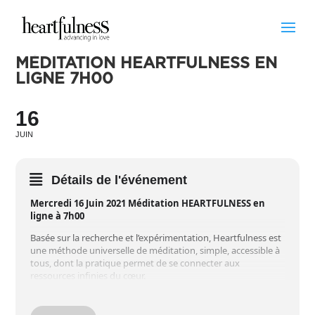
MÉDITATION HEARTFULNESS EN
LIGNE 7H00
16
JUIN
Détails de l'événement
Mercredi 16 Juin 2021 Méditation HEARTFULNESS en
ligne à 7h00
Basée sur la recherche et l’expérimentation, Heartfulness est
une méthode universelle de méditation, simple, accessible à
tous, dont la pratique permet de se connecter aux
ressources infinies du cœur.
“La méditation est un processus qui nous fait passer de la
pensée au ressenti, un cheminement qui nous mène de la