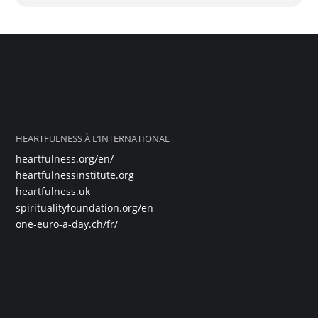
“Meditation is a process that takes us from thought to
feeling, a journey that takes us from the complexity of the
mind to the simplicity of the heart.”
Heartfulness is also an ideal, a way of living from the heart
and from the heart, beyond all belief, ideology and religion.
This practice benefits from yogic transmission (pranahuti),
literally “the life of life”, a vital, soft and subtle energy that
touches the heart, clarifies and lightens its atmosphere by
removing all that encumbers it.
HEARTFULNESS À L’INTERNATIONAL
A completely free online Heartfulness Yoga and Meditation
heartfulness.org/en/
Program from June 16 to 21, 2021.
Don’t hesitate to share it with others!
heartfulnessinstitute.org
heartfulness.uk
https://app.wellnest.be/fr/heartfulness/home
spiritualityfoundation.org/en
one-euro-a-day.ch/fr/