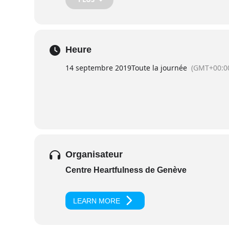
Site Facebook Heartfulness
Site Alternatiba
Site Facebook Alternatiba
Heure
Détails de l’événement
14 septembre 2019
Toute la journée
(GMT+00:0
Organisateur
Centre Heartfulness de Genève
LEARN MORE