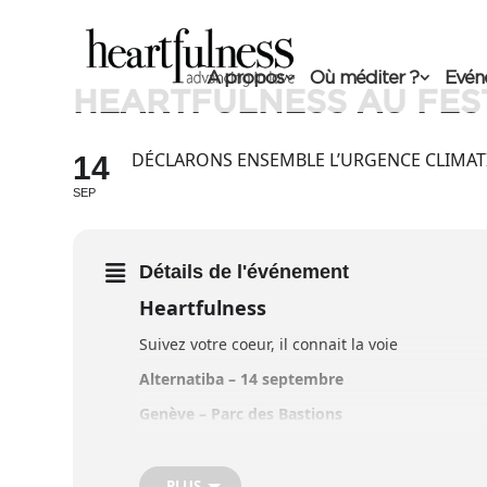
A propos
Où méditer ?
Evén
HEARTFULNESS AU FES
DÉCLARONS ENSEMBLE L’URGENCE CLIMA
14
SEP
Détails de l'événement
Heartfulness
Suivez votre coeur, il connait la voie
Alternatiba – 14 septembre
Genève – Parc des Bastions
Rejoignez-nous au stand Heartfulness et expéri
Contact : 079 617 02 42
PLUS