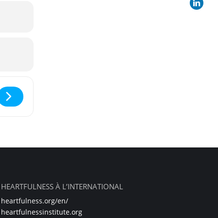
ss au Festival Alternatiba []
HEARTFULNESS À L’INTERNATIONAL
heartfulness.org/en/
heartfulnessinstitute.org