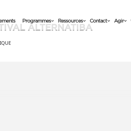
ements
Programmes
Ressources
Contact
Agir
TIVAL ALTERNATIBA
TIQUE
mentez la méditation sur le coeur