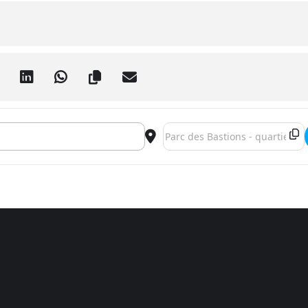
stival Alternatiba []
Destination Address - Heartfulne