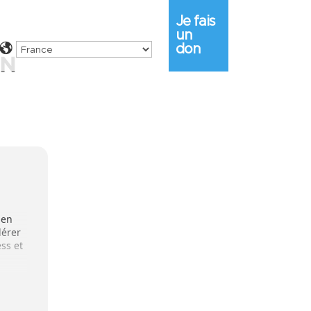
Je fais
un
don
ON
ien
dérer
ess et
iétés