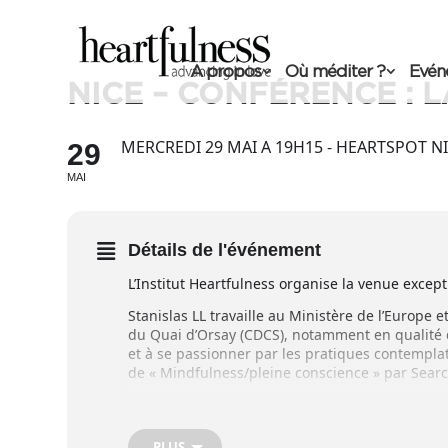
A propos
Où méditer ?
Evén
NICE – CONFÉRENCE : L
MERCREDI 29 MAI A 19H15 - HEARTSPOT N
29
MAI
Détails de l'événement
L’Institut Heartfulness organise la venue except
Stanislas LL travaille au Ministère de l’Europe e
du Quai d’Orsay (CDCS), notamment en qualité d
et à se passionner par les pratiques contemplativ
de « Mindfulness/pleine conscience » par Search
A ce titre, il a conduit de nombreuses conféren
internationales sur les thèmes de la méditation
intérieurs et le leadership.
PLUS