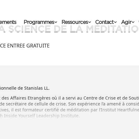
ements
Programmes
Ressources
Contact
Agir
A SCIENCE DE LA MÉDITATI
ICE ENTREE GRATUITE
ionnelle de Stanislas LL.
t des Affaires Etrangères où il a servi au Centre de Crise et de Sout
e secrétaire de cellule de crise. Son expérience l’a amené à consi
es, il est formateur certifié de méditation par l’Institut Heartfuln
 Inside Yourself Leadership Institute.
ces, formations et sessions de coaching avec des dirigeants de soc
, le bien-être et la performance, le développement des potentiels