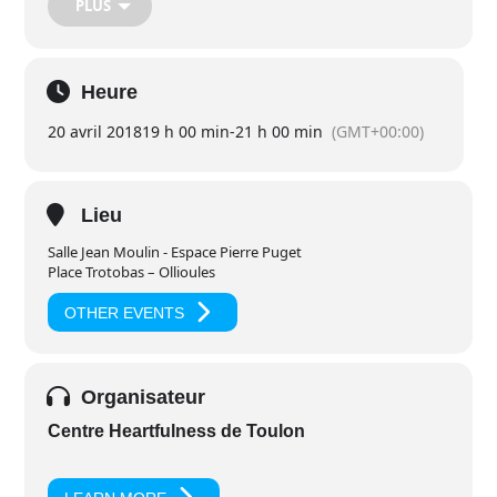
cellulaire, d’un jardinier urbain, d’un chaman itinérant ou
PLUS
encore d’une cantatrice présidente d’ONG, Marc et
Nathanaël nous invitent à partager leur remise en question,
et interrogent nos visions du monde.
Heure
Contacts :
06 78 04 11 76 – 06 61 12 91 57
20 avril 2018
19 h 00 min
-
21 h 00 min
(GMT+00:00)
Entrée libre
Lieu
Salle Jean Moulin - Espace Pierre Puget
Place Trotobas – Ollioules
OTHER EVENTS
Organisateur
Centre Heartfulness de Toulon