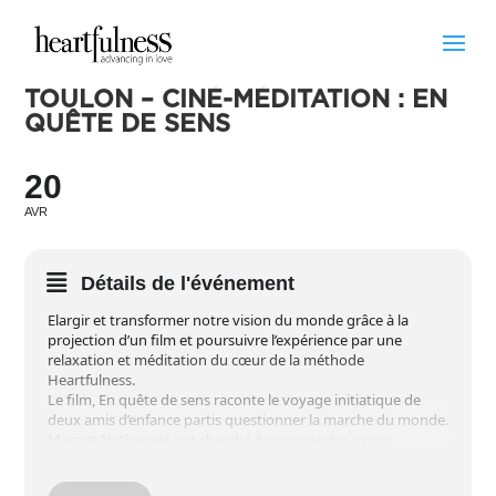
TOULON – CINÉ-MÉDITATION : EN
QUÊTE DE SENS
20
AVR
Détails de l'événement
Elargir et transformer notre vision du monde grâce à la
projection d’un film et poursuivre l’expérience par une
relaxation et méditation du cœur de la méthode
Heartfulness.
Le film, En quête de sens raconte le voyage initiatique de
deux amis d’enfance partis questionner la marche du monde.
Marc et Nathanaël ont cherché à comprendre ce qui
a conduit aux crises actuelles et d’où pourrait venir
le changement. En rapprochant les messages d’un biologiste