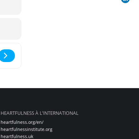
– Ciné-Méditation : Debout ! []
HEARTFULNESS À L’INTERNATIONAL
heartfulness.org/en/
heartfulnessinstitute.org
heartfulness.uk