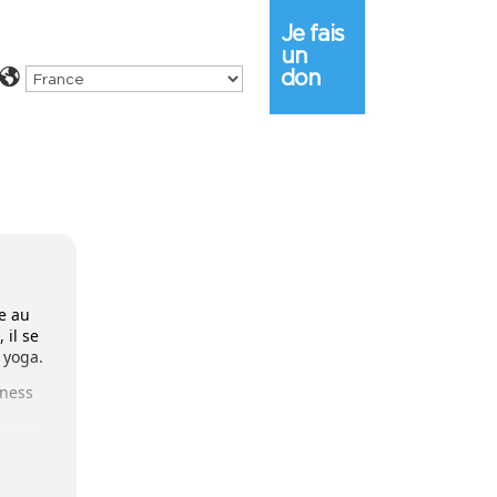
Je fais
un
don
e au
 il se
 yoga.
lness