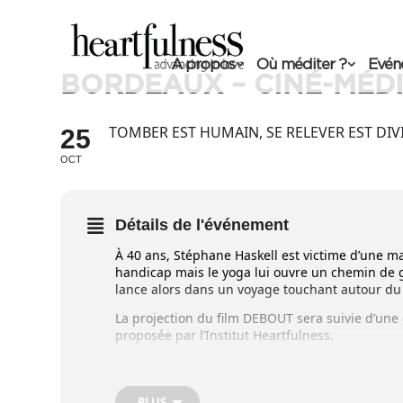
A propos
Où méditer ?
Evén
BORDEAUX – CINÉ-MÉDI
TOMBER EST HUMAIN, SE RELEVER EST DIV
25
OCT
Détails de l'événement
À 40 ans, Stéphane Haskell est victime d’une m
handicap mais le yoga lui ouvre un chemin de gu
lance alors dans un voyage touchant autour du 
La projection du film DEBOUT sera suivie d’une
proposée par l’Institut Heartfulness.
La méditation Heartfulness est toujours gratui
PLUS