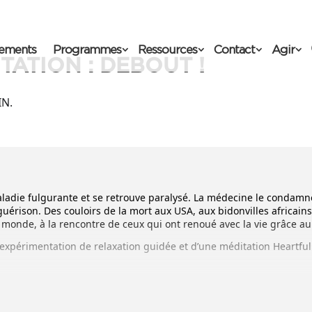
ements
Programmes
Ressources
Contact
Agir
TATION : DEBOUT !
IN.
aladie fulgurante et se retrouve paralysé. La médecine le condamn
érison. Des couloirs de la mort aux USA, aux bidonvilles africains,
monde, à la rencontre de ceux qui ont renoué avec la vie grâce au
 expérimentation de relaxation guidée et d’une méditation Heartfu
te et conduite par des bénévoles