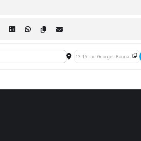
éditation : Debout ! []
Destination Address - Bordeaux 