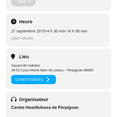
PLUS
urbaine, générant une paix « extérieure ».
Le centre Heartfulness de Perpignan nous invite à célébrer
cette journée Internationale de la Paix en se réunissant
autour d’une prière & méditation :
Heure
à 15h00 au Square Bir Hakeim
21 septembre 2019
14 h 30 min
-
16 h 00 min
50-52 Cours Marie Alain de Lassus
66000 Perpignan
(GMT+00:00)
RV à 14h30 pour nous présenter et nous installer
Lieu
Square Bir Hakeim
50-52 Cours Marie Alain de Lassus – Perpignan 66000
OTHER EVENTS
Organisateur
Centre Heartfulness de Perpignan