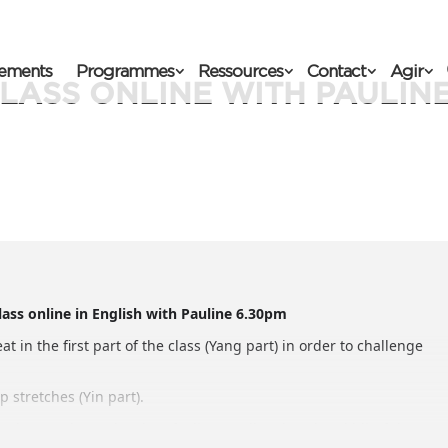
ements
Programmes
Ressources
Contact
Agir
LASS ONLINE WITH PAULIN
ass online in English with Pauline 6.30pm
at in the first part of the class (Yang part) in order to challenge
 stretches (Yin part).
 that you leave the class feeling totally relaxed and blissful.