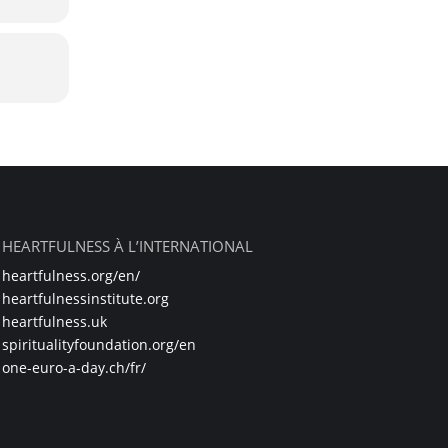
 Yang)
et
HEARTFULNESS À L’INTERNATIONAL
heartfulness.org/en/
heartfulnessinstitute.org
heartfulness.uk
spiritualityfoundation.org/en
yoga
one-euro-a-day.ch/fr/
apis
etc…