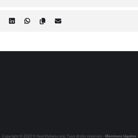
isyana Flow en ligne en anglais avec Pauline
struire un peu de chaleur dans la première partie du cours (partie
 nos flux d’énergie.
breux étirements profonds (partie Yin).
permettra de quitter la classe en vous sentant totalement détendu 
s :
intérieure
dans lesquels vous pourrez facilement vous étirer et un tapis de 
s choses que vous pourriez vouloir pendant la pratique : votre t
s & sangles, musique, eau, huiles essentielles pour la méditation, 
Copyright © 2020 fr.heartfulness.org. Tous droits réservés -
Mentions légales
e/fr/heartfulness/home