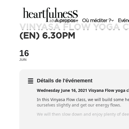
A propos
Où méditer ?
Evén
VINYASA FLOW YOGA C
(EN) 6.30PM
16
JUIN
Détails de l'événement
Wednesday June 16, 2021 Visyana Flow yoga cl
In this Vinyasa Flow class, we will build some he
ourselves slightly and get our energy flows.
We will then slow down and enjoy plenty of deep
The mix of both parts (Yang + Yin) will make sure