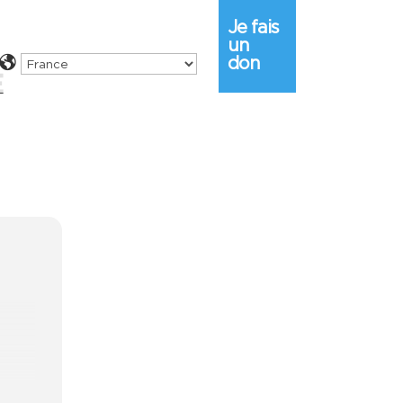
Je fais
un
don
E