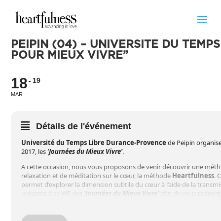
PEIPIN (04) – UNIVERSITÉ DU TEMPS
POUR MIEUX VIVRE”
18
19
MAR
Détails de l'événement
U
niversité du Temps Libre Durance-Provence
de Peipin organise
2017, les
‘Journées du Mieux Vivre’
.
A cette occasion, nous vous proposons de venir découvrir une mét
relaxation et de méditation sur le cœur, la méthode
Heartfulness
. 
permet d’explorer la dimension subtile du cœur à l’aide de la trans
présents à ce WE des
‘Journées du Mieux Vivre’
afin de vous présent
cette méthode.
Cette technique est gratuite.