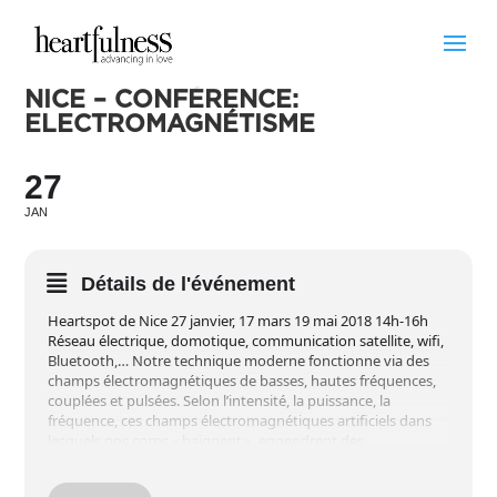
NICE – CONFÉRENCE:
ELECTROMAGNÉTISME
27
JAN
Détails de l'événement
Heartspot de Nice 27 janvier, 17 mars 19 mai 2018 14h-16h
Réseau électrique, domotique, communication satellite, wifi,
Bluetooth,… Notre technique moderne fonctionne via des
champs électromagnétiques de basses, hautes fréquences,
couplées et pulsées. Selon l’intensité, la puissance, la
fréquence, ces champs électromagnétiques artificiels dans
lesquels nos corps « baignent », engendrent des
perturbations sur nos systèmes : nerveux, endocrinien,
immunitaire et cellulaire. Nous verrons comment, pourquoi