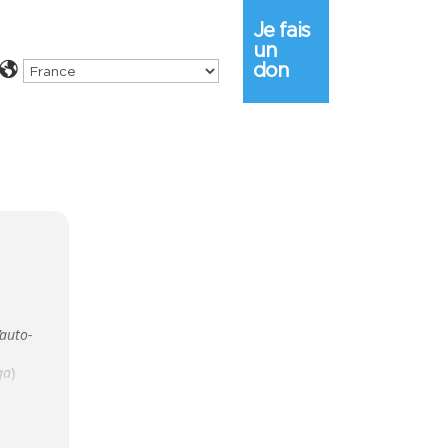
Je fais
un
don
’auto-
ga
)