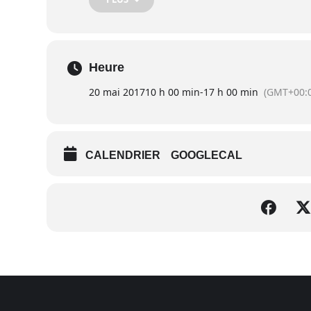
– 10h-11h15 :
YOGA
– 10h-11h :
YOGA DU RIRE
– 10h30-11h30 :
MEDITATION du coeur Heartfu
Heure
– 11h15-12h15 :
WUTAO
20 mai 2017
10 h 00 min
-
17 h 00 min
(GMT+00:
– 11h30-12h30 :
AUTO-MASSAGES
————————————————
– 12h30-13h30 :
YOGA DU RIRE
CALENDRIER
GOOGLECAL
– 12h30-13h30 :
APPRENDRE A RESPIRER
————————————————
– 13h45-14h45 :
MASSAGES COREENS
– 14h30-15h30 :
SOPHROLOGIE
– 15h-16h :
SOIN DU DOS
– 15h30-16h30 :
MEDITATION du coeur Heartfu
– 16h-17h :
YOGA PRENATAL