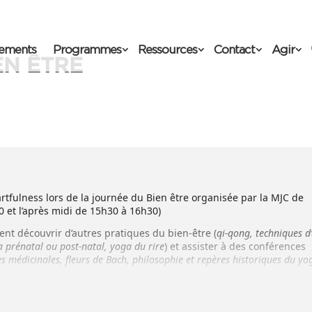
ements
Programmes
Ressources
Contact
Agir
EN ÊTRE
tfulness lors de la journée du Bien être organisée par la MJC de
0 et l’après midi de 15h30 à 16h30)
nt découvrir d’autres pratiques du bien-être (
qi-qong, techniques d
 prénatal ou post-natal, yoga du rire
) et assister à des conférences
tes médicinales, fleurs de Bach, philosophie et repères historiques du yo