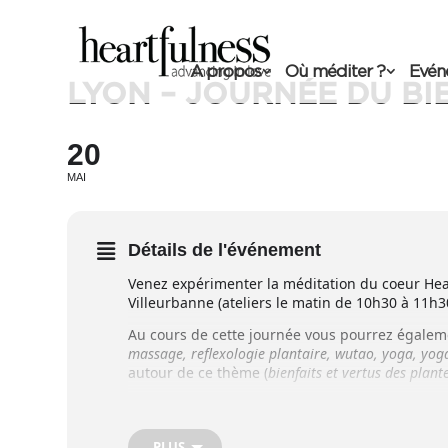
A propos
Où méditer ?
Evén
LYON – JOURNÉE DU BI
20
MAI
Détails de l'événement
Venez expérimenter la méditation du coeur Hear
Villeurbanne (ateliers le matin de 10h30 à 11h3
Au cours de cette journée vous pourrez égaleme
massage, reflexologie plantaire, wutao, yoga, yoga
autour de ce thème (
bienfaits et vertus des plan
PROGRAMME
ATELIERS DE DÉCOUVERTE :
PLUS