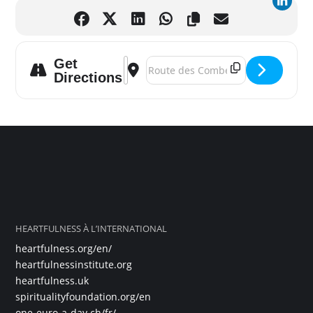
Get
Address - Journée internationale de la P
Destination Address - Journée inter
Directions
HEARTFULNESS À L’INTERNATIONAL
heartfulness.org/en/
heartfulnessinstitute.org
heartfulness.uk
spiritualityfoundation.org/en
one-euro-a-day.ch/fr/