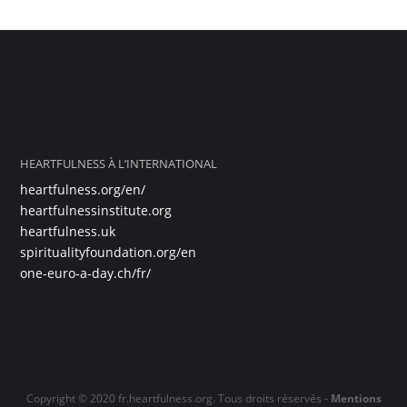
HEARTFULNESS À L’INTERNATIONAL
heartfulness.org/en/
heartfulnessinstitute.org
heartfulness.uk
spiritualityfoundation.org/en
one-euro-a-day.ch/fr/
Copyright © 2020 fr.heartfulness.org. Tous droits réservés -
Mentions