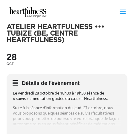
ATELIER HEARTFULNESS •••
TUBIZE (BE, CENTRE
HEARTFULNESS)
28
OCT
Détails de l'événement
Le vendredi 28 octobre de 18h30 à 19h30 séance de
« suivis » : méditation guidée du cœur – Heartfulness.
Suite à la séance d’information du jeudi 27 octobre, nous
vous proposons quelques séances de suivis (facultatives)
pour vous permettre de poursuivre votre pratique de façon
autonome tous en vous faisant bénéficier de méditations
guidées :