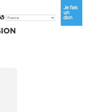
Je fais
un
don
SION