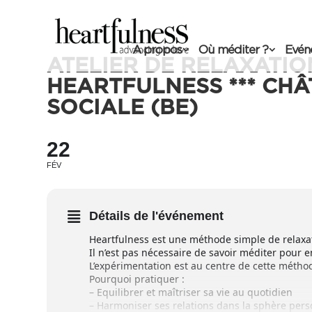
A propos
Où méditer ?
Evén
ATELIER DE RELAXATIO
HEARTFULNESS *** CHÂ
SOCIALE (BE)
22
FÉV
Détails de l'événement
Heartfulness est une méthode simple de relaxat
Il n’est pas nécessaire de savoir méditer pour en
L’expérimentation est au centre de cette métho
Pourquoi pratiquer :
– Equilibrer et maîtriser sa vie au quotidien
– Harmoniser ses relations dans la sphère pers