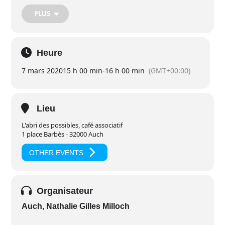
de quoi il s’agit.
PLUS
Aucune posture, aucune condition physique n’est requise.
Juste prévoir un châle ou une petite laine pour être bien
confortable !
Heure
Bienvenue à toutes et à tous. Accueil à partir de 14h45.
7 mars 2020
15 h 00 min
-
16 h 00 min
(GMT+00:00)
Participation financière libre et consciente pour soutenir les
activités de
l’association “L’Abri des Possibles”
qui accueille
l’atelier.
Nathalie et Chantal
Lieu
L'abri des possibles, café associatif
1 place Barbès - 32000 Auch
OTHER EVENTS
Organisateur
Auch, Nathalie Gilles Milloch