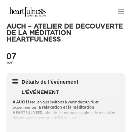
AUCH – ATELIER DE DÉCOUVERTE
DE LA MÉDITATION
HEARTFULNESS
07
MAR
Détails de l'événement
L’ÉVÉNEMENT
A AUCH !
Nous vous invitons à venir découvrir et
expérimenter
la relaxation et la méditation
HEARTFULNESS,
afin de se ressourcer, calmer le mental et
développer le potentiel infini du Coeur.
L’expérience pratique est le meilleur moyen de comprendre