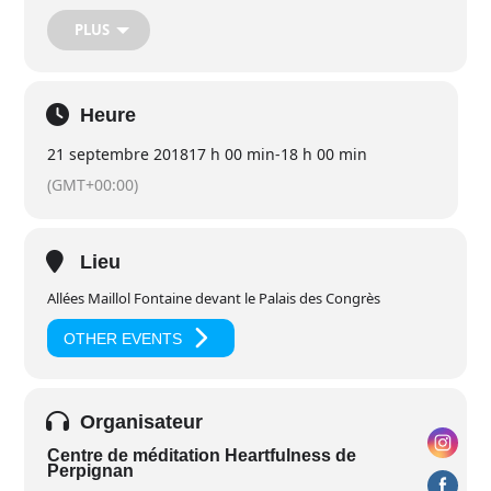
afin de méditer ensemble pour la Paix de 17h à 18h
PLUS
aux Allées Maillol près de la fontaine du Palais des
Congrès à Perpignan.
Partagez généreusement avec tous vos amis cette
invitation sur vos réseaux…
Heure
Nous vous attendons nombreux !
21 septembre 2018
17 h 00 min
-
18 h 00 min
L’équipe organisatrice
(GMT+00:00)
perpignan@heartfulness.fr
Lieu
Allées Maillol Fontaine devant le Palais des Congrès
OTHER EVENTS
Organisateur
Centre de méditation Heartfulness de
Perpignan