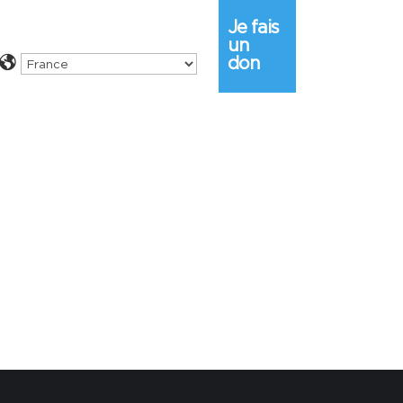
Je fais
un
don