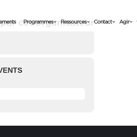
par cet organisateur
ements
Programmes
Ressources
Contact
Agir
VENTS