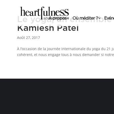
Le yoga, un ensemble 
A propos
Où méditer ?
Evén
Kamlesh Patel
Août 27, 2017
À l’occasion de la journée internationale du yoga du 21 j
cohérent, et nous engage tous à nous demander si notre 