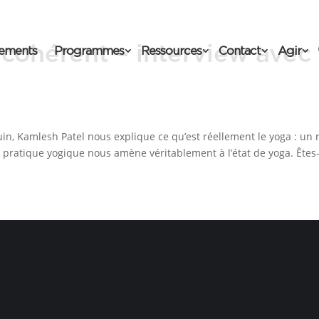
cohérent – interview avec
ements
Programmes
Ressources
Contact
Agir
uin, Kamlesh Patel nous explique ce qu’est réellement le yoga : un r
pratique yogique nous amène véritablement à l’état de yoga. Êtes-