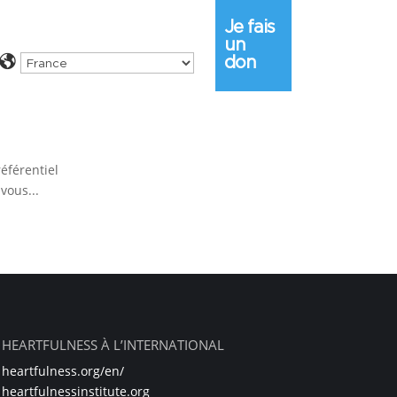
Je fais
un
don
éférentiel
vous...
HEARTFULNESS À L’INTERNATIONAL
heartfulness.org/en/
heartfulnessinstitute.org