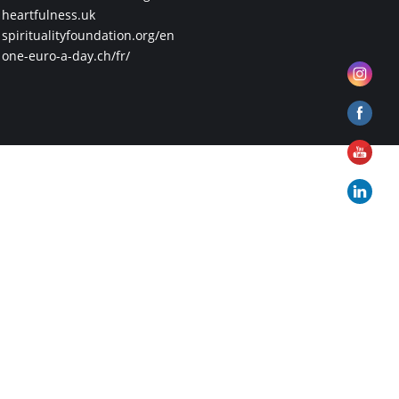
heartfulness.uk
spiritualityfoundation.org/en
one-euro-a-day.ch/fr/