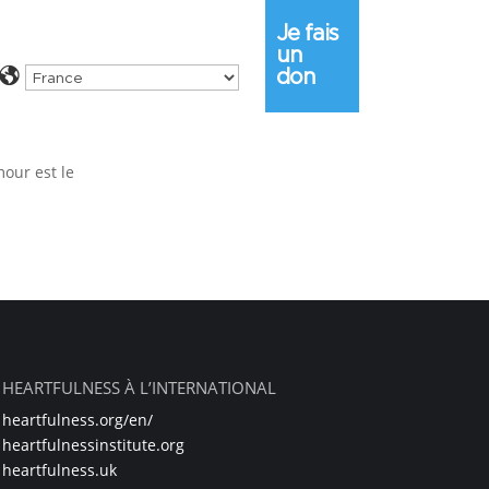
Je fais
un
don
mour est le
HEARTFULNESS À L’INTERNATIONAL
heartfulness.org/en/
heartfulnessinstitute.org
heartfulness.uk