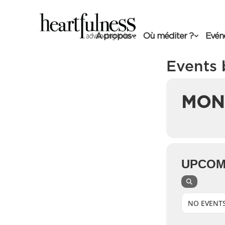
A propos
Où méditer ?
Evén
Events 
MON
UPCOM
NO EVENT