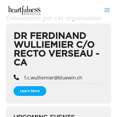
Événements par cet organisateur
DR FERDINAND
WULLIEMIER C/O
RECTO VERSEAU -
CA
f.c.wulliemier@bluewin.ch
Learn More