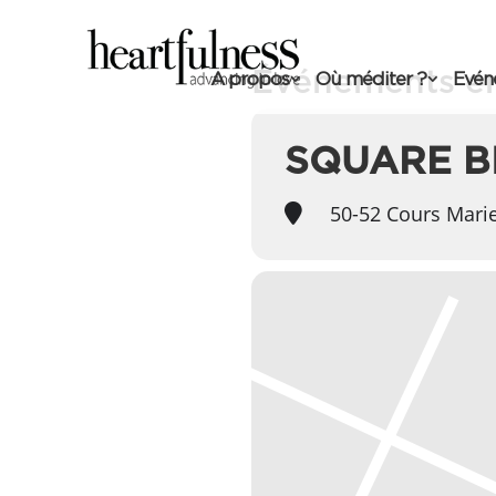
Événements en
A propos
Où méditer ?
Evén
SQUARE B
50-52 Cours Marie