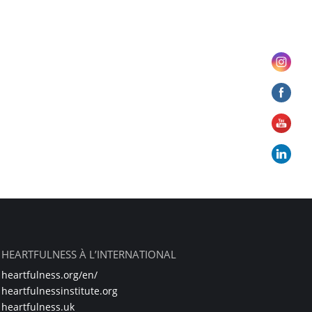
HEARTFULNESS À L’INTERNATIONAL
heartfulness.org/en/
heartfulnessinstitute.org
heartfulness.uk