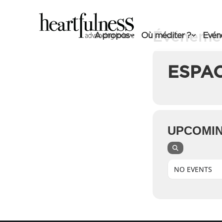
Événemen
A propos
Où méditer ?
Evén
ESPA
UPCOMIN
NO EVENTS