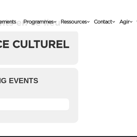
ts en ce lieu
ements
Programmes
Ressources
Contact
Agir
CE CULTUREL
G EVENTS