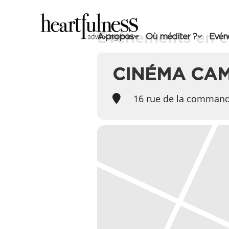
Événements en ce
A propos
Où méditer ?
Evén
CINÉMA CA
16 rue de la command