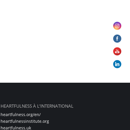
HEARTFULNESS À L’INTERNATIONAL
heartfulness.org/en/
heartfulnessinstitute.org
heartfulness.uk