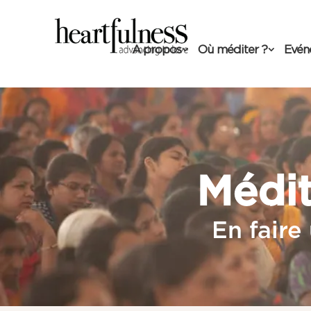
A propos
Où méditer ?
Evén
Médite
En faire