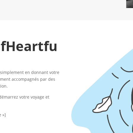
fHeartfu
t simplement en donnant votre
èrement accompagnés par des
xion.
 démarrez votre voyage et
e »]