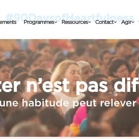
#90DaysofHeartfulness
ements
Programmes
Ressources
Contact
Agir
r n’est pas diff
 une habitude peut relever