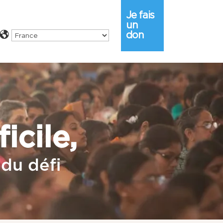
Je fais
un
don
icile,
 du défi