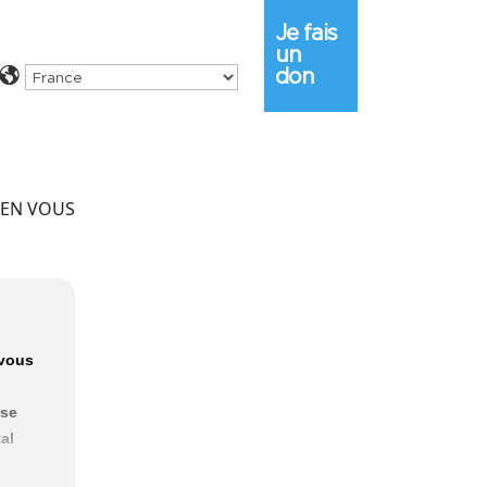
Je fais
un
don
 EN VOUS
 vous
 se
al