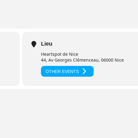
tapes de Pantanjali après Yama/Niyama:
ource de lumière dans le coeur
Lieu
nduite par un formateur.
nce (5 minutes) Yoga (1h) suivie de la méditation (30 minutes)
Heartspot de Nice
ga formateurs Heartfulness autour du yoga et de la pratique de l
44, Av Georges Clémenceau, 06000 Nice
OTHER EVENTS
s se situe au 44, avenue Georges Clémenceau 06300 Nice.
urer de la présence du professeur de yoga et du formateur lors d
éric : 06-99-26-65-31 ou Virginie : 07-86-02-57-54 ou écrire à