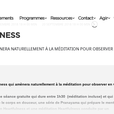
ements
Programmes
Ressources
Contact
Agir
TEMBRE 2018 18 H 00 MIN
20 SEPTEMBRE 2018 18 H 00 MIN
LNESS
NERA NATURELLEMENT À LA MÉDITATION POUR OBSERVER
E
ness qui amènera naturellement à la méditation pour observer en
e séance gratuite qui dure entre 1h30 (méditation incluse) et qui
 le corps en douceur, une série de Pranayama qui prépare le ment
tion Heartfulness et une méditation Heartfulness conduite par un