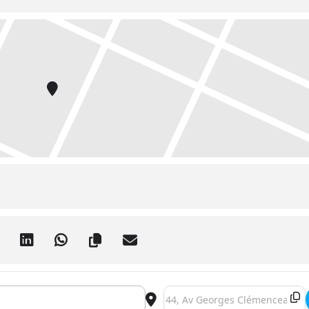
ulness []
Destination Address - Nice - Yo