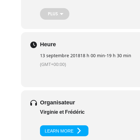
formateur.
Ainsi le Yoga Heartfulness couvre les 6 é
PLUS
– Asana : adapté au public
– Pranayama : adapté au public
– Pratyahara : relaxation Heartfulness
– Dharana : amener son attention sur la s
Heure
– Dhyana/Samadhi :
Méditation
Heartfulness co
Programme : courte présentation de la séa
13 septembre 2018
18 h 00 min
-
19 h 30 min
Echanges possibles avec professeur de yo
(GMT+00:00)
méditation.
Notre Centre de Méditation Heartfulnes
www.fr.heartfulness.org
Afin de nous ass
votre venue, Veuillez téléphoner à : Fréd
nice@heartfulness.fr
Organisateur
Virginie et Frédéric
LEARN MORE