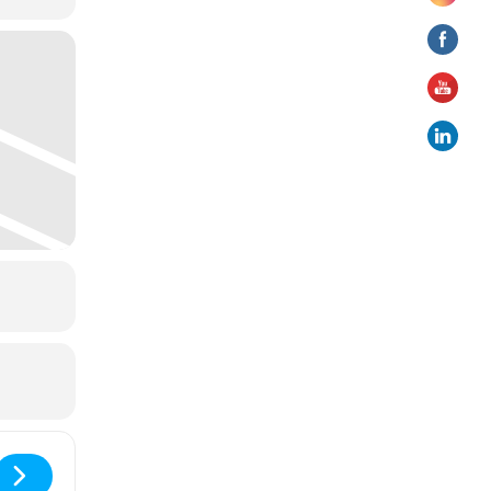
ga Heartfulness []